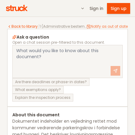
Sign in
Sign up
1 (Administrative bestemmelser) Vejledning til kommu
Back to library
/
1 (Administrative bestemmelser) Vejledning til kommunerne om krav til parkering i forbindelse med byggeri
Notify as out of date
Ask a question
Open a chat session pre-filtered to this document.
Are there deadlines or phase-in dates?
What exemptions apply?
Explain the inspection process
About this document
Dokumentet indeholder en vejledning rettet mod
kommuner vedrørende parkeringskrav i forbindelse
med byggeri. Det beskriver lovgivningsmæssige