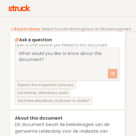
Beleid Sociale Woningbouw en Middensegment
Back to library
/
Beleid Sociale Woningbouw en Middensegment
Ask a question
Open a chat session pre-filtered to this document.
Explain the inspection process
List the key definitions used
Are there deadlines or phase-in dates?
About this document
Dit document bevat de beleidsregels van de
gemeente Leiderdorp voor de realisatie van