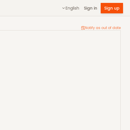
English
Sign in
Sign up
Notify as out of date