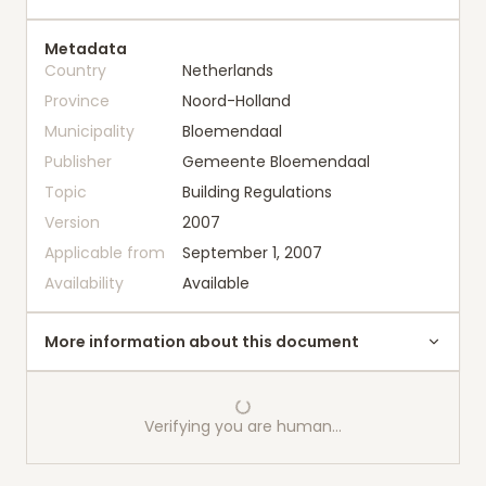
Metadata
Country
Netherlands
Province
Noord-Holland
Municipality
Bloemendaal
Publisher
Gemeente Bloemendaal
Topic
Building Regulations
Version
2007
Applicable from
September 1, 2007
Availability
Available
More information about this document
Verifying you are human…