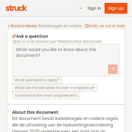
Sign in
Sign up
Beleidsregels en nadere regels bij Huisvestingsveror
Back to library
/
Beleidsregels en nadere regels bij Huisvestingsverordening Diemen 2020
Notify as out of date
Ask a question
Open a chat session pre-filtered to this document.
What exemptions apply?
What are the penalties for non-compliance?
Summarize the main requirements
About this document
Dit document bevat beleidsregels en nadere regels
die de uitvoering van de Huisvestingsverordening
Diemen 2020 ondersteunen. Het richt zich op