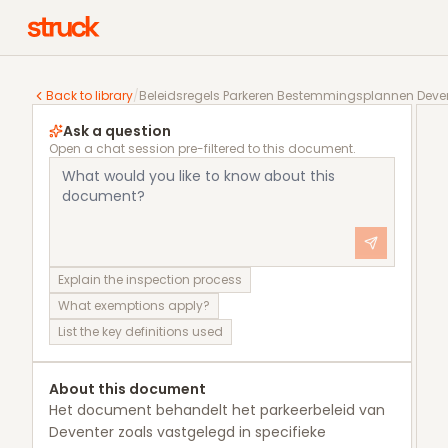
Beleidsregels Parkeren Bestemmingsplannen Devente
Back to library
/
Beleidsregels Parkeren Bestemmingsplannen Devent
Ask a question
Open a chat session pre-filtered to this document.
Explain the inspection process
What exemptions apply?
List the key definitions used
About this document
Het document behandelt het parkeerbeleid van
Deventer zoals vastgelegd in specifieke