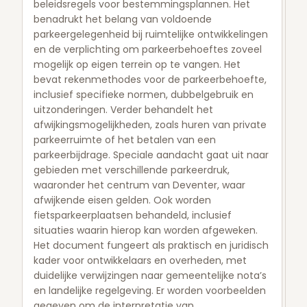
beleidsregels voor bestemmingsplannen. Het
benadrukt het belang van voldoende
parkeergelegenheid bij ruimtelijke ontwikkelingen
en de verplichting om parkeerbehoeftes zoveel
mogelijk op eigen terrein op te vangen. Het
bevat rekenmethodes voor de parkeerbehoefte,
inclusief specifieke normen, dubbelgebruik en
uitzonderingen. Verder behandelt het
afwijkingsmogelijkheden, zoals huren van private
parkeerruimte of het betalen van een
parkeerbijdrage. Speciale aandacht gaat uit naar
gebieden met verschillende parkeerdruk,
waaronder het centrum van Deventer, waar
afwijkende eisen gelden. Ook worden
fietsparkeerplaatsen behandeld, inclusief
situaties waarin hierop kan worden afgeweken.
Het document fungeert als praktisch en juridisch
kader voor ontwikkelaars en overheden, met
duidelijke verwijzingen naar gemeentelijke nota’s
en landelijke regelgeving. Er worden voorbeelden
gegeven om de interpretatie van