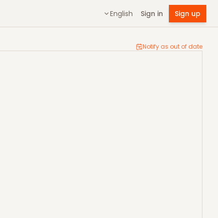
English
Sign in
Sign up
Notify as out of date