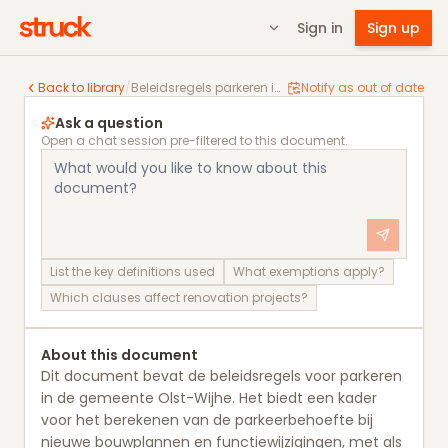
Sign in
Sign up
Beleidsregels parkeren in Olst-Wijhe
Back to library
/
Beleidsregels parkeren in Olst-Wijhe
Notify as out of date
Ask a question
Open a chat session pre-filtered to this document.
List the key definitions used
What exemptions apply?
Which clauses affect renovation projects?
About this document
Dit document bevat de beleidsregels voor parkeren
in de gemeente Olst-Wijhe. Het biedt een kader
voor het berekenen van de parkeerbehoefte bij
nieuwe bouwplannen en functiewijzigingen, met als