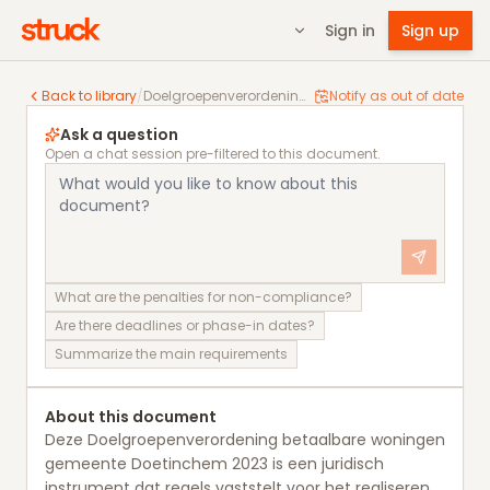
Sign in
Sign up
Doelgroepenverordening betaalbare woningen geme
Back to library
/
Doelgroepenverordening betaalbare woningen gemeente Doetinchem 2023
Notify as out of date
Ask a question
Open a chat session pre-filtered to this document.
What are the penalties for non-compliance?
Are there deadlines or phase-in dates?
Summarize the main requirements
About this document
Deze Doelgroepenverordening betaalbare woningen
gemeente Doetinchem 2023 is een juridisch
instrument dat regels vaststelt voor het realiseren