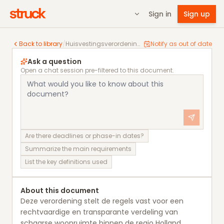
Sign in
Sign up
Huisvestingsverordening Regio Holland Rijnland
Back to library
/
Huisvestingsverordening Regio Holland Rijnland
Notify as out of date
Ask a question
Open a chat session pre-filtered to this document.
Are there deadlines or phase-in dates?
Summarize the main requirements
List the key definitions used
About this document
Deze verordening stelt de regels vast voor een
rechtvaardige en transparante verdeling van
schaarse woonruimte binnen de regio Holland