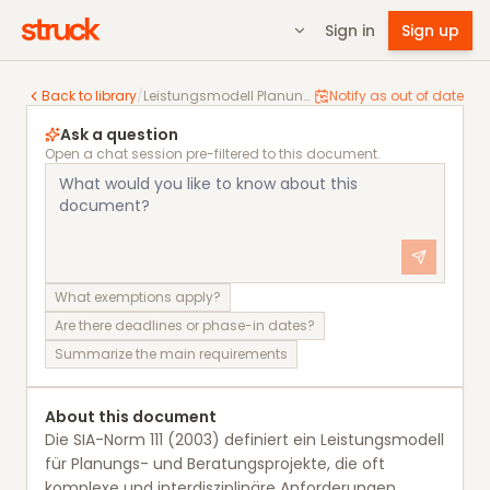
Sign in
Sign up
Leistungsmodell Planung und Beratung
Back to library
/
Leistungsmodell Planung und Beratung
Notify as out of date
Ask a question
Open a chat session pre-filtered to this document.
What exemptions apply?
Are there deadlines or phase-in dates?
Summarize the main requirements
About this document
Die SIA-Norm 111 (2003) definiert ein Leistungsmodell
für Planungs- und Beratungsprojekte, die oft
komplexe und interdisziplinäre Anforderungen