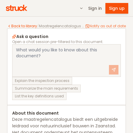
Sign in
Sign up
Maatregelencatalogus Puntensysteem Natuurinclusie
Back to library
/
Maatregelencatalogus Puntensysteem Natuurinclusief Bouwen
Notify as out of date
Ask a question
Open a chat session pre-filtered to this document.
Explain the inspection process
Summarize the main requirements
List the key definitions used
About this document
Deze maatregelencatalogus biedt een uitgebreide
leidraad voor natuurinclusief bouwen in Zaanstad.
Het document ondersteunt het puntensysteem