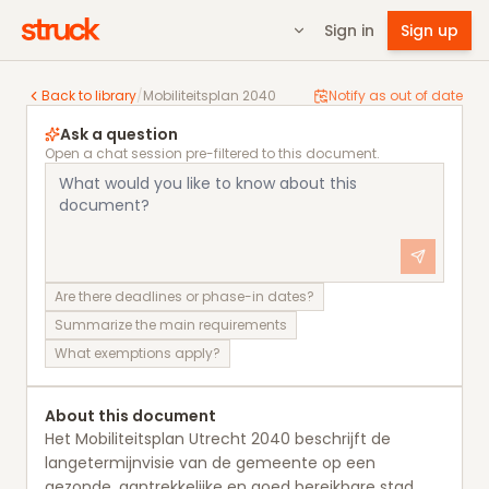
Sign in
Sign up
Mobiliteitsplan 2040
Back to library
/
Mobiliteitsplan 2040
Notify as out of date
Ask a question
Open a chat session pre-filtered to this document.
Are there deadlines or phase-in dates?
Summarize the main requirements
What exemptions apply?
About this document
Het Mobiliteitsplan Utrecht 2040 beschrijft de
langetermijnvisie van de gemeente op een
gezonde, aantrekkelijke en goed bereikbare stad.