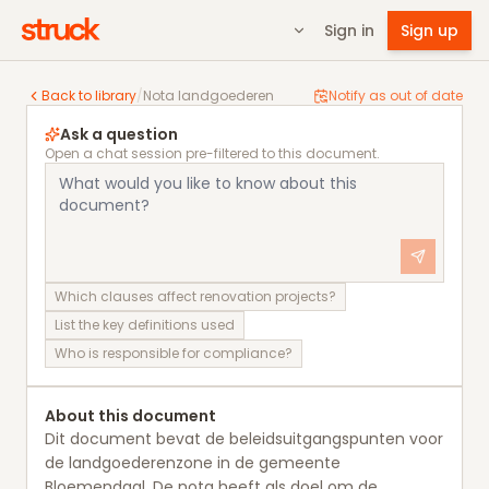
Sign in
Sign up
Nota landgoederen
Back to library
/
Nota landgoederen
Notify as out of date
Ask a question
Open a chat session pre-filtered to this document.
Which clauses affect renovation projects?
List the key definitions used
Who is responsible for compliance?
About this document
Dit document bevat de beleidsuitgangspunten voor
de landgoederenzone in de gemeente
Bloemendaal. De nota heeft als doel om de