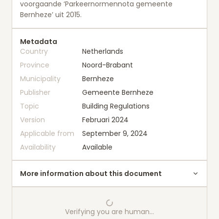
voorgaande ‘Parkeernormennota gemeente
Bernheze’ uit 2015.
Metadata
Country
Netherlands
Province
Noord-Brabant
Municipality
Bernheze
Publisher
Gemeente Bernheze
Topic
Building Regulations
Version
Februari 2024
Applicable from
September 9, 2024
Availability
Available
More information about this document
Verifying you are human…