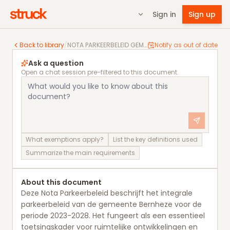
Sign in
Sign up
NOTA PARKEERBELEID GEMEENTE BERNHEZE
Back to library
/
NOTA PARKEERBELEID GEMEENTE BERNHEZE
Notify as out of date
Ask a question
Open a chat session pre-filtered to this document.
What exemptions apply?
List the key definitions used
Summarize the main requirements
About this document
Deze Nota Parkeerbeleid beschrijft het integrale
parkeerbeleid van de gemeente Bernheze voor de
periode 2023-2028. Het fungeert als een essentieel
toetsingskader voor ruimtelijke ontwikkelingen en