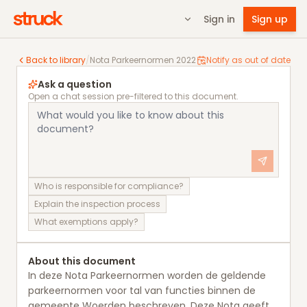
Sign in
Sign up
Nota Parkeernormen 2022
Back to library
/
Nota Parkeernormen 2022
Notify as out of date
Ask a question
Open a chat session pre-filtered to this document.
Who is responsible for compliance?
Explain the inspection process
What exemptions apply?
About this document
In deze Nota Parkeernormen worden de geldende
parkeernormen voor tal van functies binnen de
gemeente Woerden beschreven. Deze Nota geeft