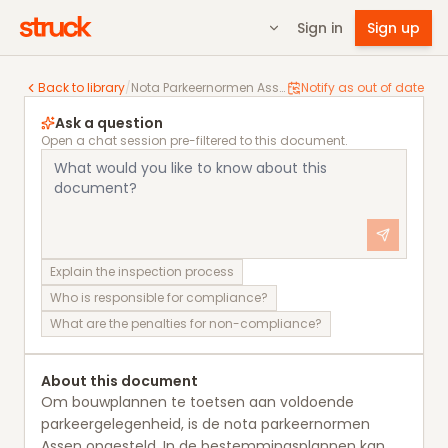
Sign in
Sign up
Nota Parkeernormen Assen
Back to library
/
Nota Parkeernormen Assen
Notify as out of date
Ask a question
Open a chat session pre-filtered to this document.
Explain the inspection process
Who is responsible for compliance?
What are the penalties for non-compliance?
About this document
Om bouwplannen te toetsen aan voldoende
parkeergelegenheid, is de nota parkeernormen
Assen opgesteld. In de bestemmingsplannen kan