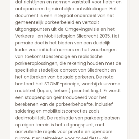
dat richtlijnen en normen vaststelt voor fiets- en
autoparkeren bij ruimtelijke ontwikkelingen. Het
document is een integraal onderdeel van het
gemeentelijk parkeerbeleid en vertaalt
uitgangspunten uit de Omgevingsvisie en het
Verkeers- en Mobiliteitsplan Sliedrecht 2035. Het
primaire doel is het bieden van een duidelijk
kader voor initiatiefnemers en het waarborgen
van toekomstbestendige en realistische
parkeeroplossingen, die rekening houden met de
specifieke stedelijke context van Sliedrecht en
het ontbreken van betaald parkeren. De nota
hanteert het STOMP-principe, waarbij duurzame
mobiliteit (lopen, fietsen) prioriteit krijgt. Er wordt
een stappenplan geïntroduceerd voor het
berekenen van de parkeerbehoefte, inclusief
saldering en mobiliteitscorrecties zoals
deelmobiliteit. De realisatie van parkeerplaatsen
op eigen terrein is het uitgangspunt, met
aanvullende regels voor private en openbare
ruimte. Kwaliteitseisen voor zowel fiets- als