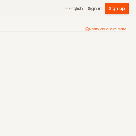
English
Sign in
Sign up
Notify as out of date