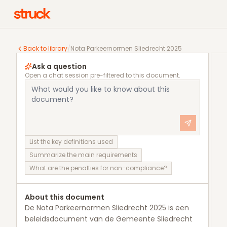
Nota Parkeernormen Sliedrecht 2025
Back to library
/
Nota Parkeernormen Sliedrecht 2025
Ask a question
Open a chat session pre-filtered to this document.
List the key definitions used
Summarize the main requirements
What are the penalties for non-compliance?
About this document
De Nota Parkeernormen Sliedrecht 2025 is een
beleidsdocument van de Gemeente Sliedrecht