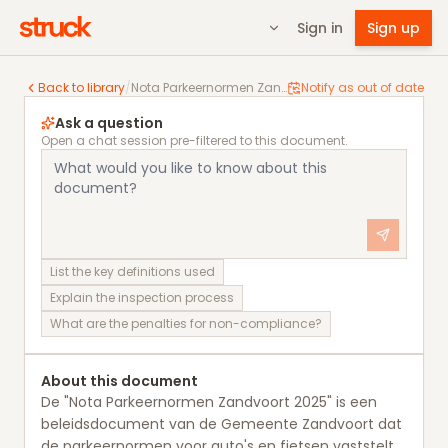
Sign in
Sign up
Nota Parkeernormen Zandvoort 2025
Back to library
/
Nota Parkeernormen Zandvoort 2025
Notify as out of date
Ask a question
Open a chat session pre-filtered to this document.
List the key definitions used
Explain the inspection process
What are the penalties for non-compliance?
About this document
De "Nota Parkeernormen Zandvoort 2025" is een
beleidsdocument van de Gemeente Zandvoort dat
de parkeernormen voor auto's en fietsen vaststelt.