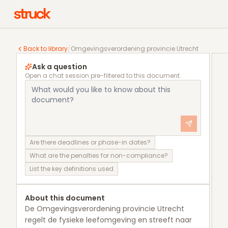
Omgevingsverordening provincie Utrecht
Back to library
/
Omgevingsverordening provincie Utrecht
Ask a question
Open a chat session pre-filtered to this document.
Are there deadlines or phase-in dates?
What are the penalties for non-compliance?
List the key definitions used
About this document
De Omgevingsverordening provincie Utrecht
regelt de fysieke leefomgeving en streeft naar