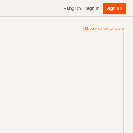
English
Sign in
Sign up
Notify as out of date