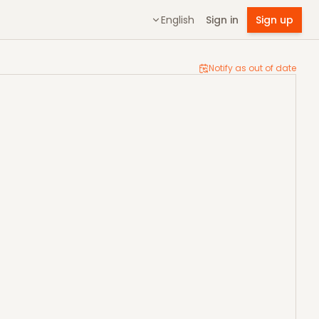
English
Sign in
Sign up
Notify as out of date