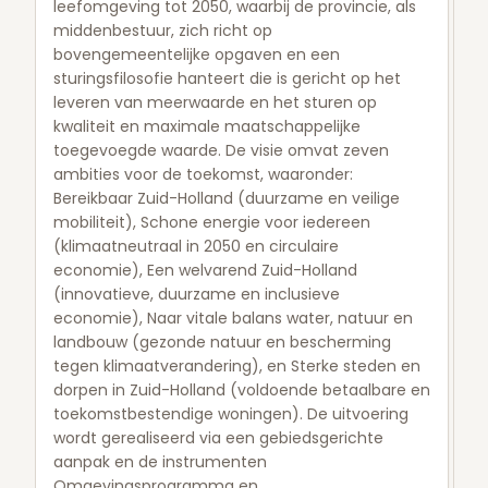
leefomgeving tot 2050, waarbij de provincie, als
middenbestuur, zich richt op
bovengemeentelijke opgaven en een
sturingsfilosofie hanteert die is gericht op het
leveren van meerwaarde en het sturen op
kwaliteit en maximale maatschappelijke
toegevoegde waarde. De visie omvat zeven
ambities voor de toekomst, waaronder:
Bereikbaar Zuid-Holland (duurzame en veilige
mobiliteit), Schone energie voor iedereen
(klimaatneutraal in 2050 en circulaire
economie), Een welvarend Zuid-Holland
(innovatieve, duurzame en inclusieve
economie), Naar vitale balans water, natuur en
landbouw (gezonde natuur en bescherming
tegen klimaatverandering), en Sterke steden en
dorpen in Zuid-Holland (voldoende betaalbare en
toekomstbestendige woningen). De uitvoering
wordt gerealiseerd via een gebiedsgerichte
aanpak en de instrumenten
Omgevingsprogramma en