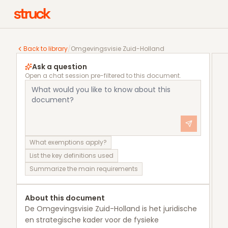
Omgevingsvisie Zuid-Holland
Back to library
/
Omgevingsvisie Zuid-Holland
Ask a question
Open a chat session pre-filtered to this document.
What exemptions apply?
List the key definitions used
Summarize the main requirements
About this document
De Omgevingsvisie Zuid-Holland is het juridische
en strategische kader voor de fysieke