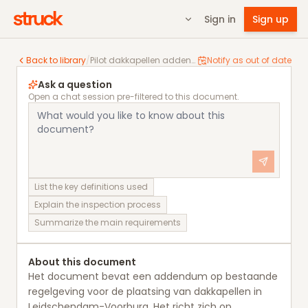
Sign in
Sign up
Pilot dakkapellen addendum Welstandsnota Leidsc
Back to library
/
Pilot dakkapellen addendum Welstandsnota Leidschendam-Voorburg
Notify as out of date
Ask a question
Open a chat session pre-filtered to this document.
List the key definitions used
Explain the inspection process
Summarize the main requirements
About this document
Het document bevat een addendum op bestaande
regelgeving voor de plaatsing van dakkapellen in
Leidschendam-Voorburg. Het richt zich op