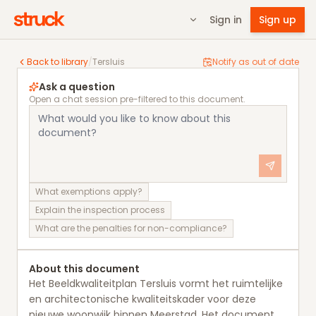
Sign in
Sign up
Tersluis
Back to library
/
Tersluis
Notify as out of date
Ask a question
Open a chat session pre-filtered to this document.
What exemptions apply?
Explain the inspection process
What are the penalties for non-compliance?
About this document
Het Beeldkwaliteitplan Tersluis vormt het ruimtelijke
en architectonische kwaliteitskader voor deze
nieuwe woonwijk binnen Meerstad. Het document