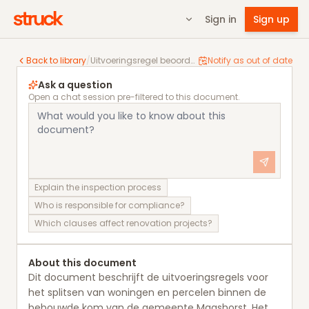
Sign in
Sign up
Uitvoeringsregel beoordeling splitsen woningen en 
Back to library
/
Uitvoeringsregel beoordeling splitsen woningen en percelen binnen de bebouwde kom
Notify as out of date
Ask a question
Open a chat session pre-filtered to this document.
Explain the inspection process
Who is responsible for compliance?
Which clauses affect renovation projects?
About this document
Dit document beschrijft de uitvoeringsregels voor
het splitsen van woningen en percelen binnen de
bebouwde kom van de gemeente Maashorst. Het