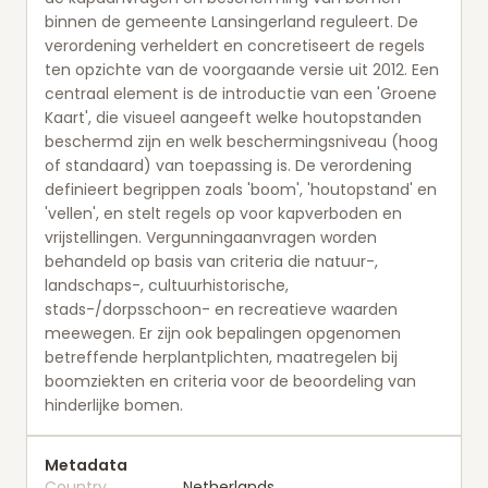
binnen de gemeente Lansingerland reguleert. De
verordening verheldert en concretiseert de regels
ten opzichte van de voorgaande versie uit 2012. Een
centraal element is de introductie van een 'Groene
Kaart', die visueel aangeeft welke houtopstanden
beschermd zijn en welk beschermingsniveau (hoog
of standaard) van toepassing is. De verordening
definieert begrippen zoals 'boom', 'houtopstand' en
'vellen', en stelt regels op voor kapverboden en
vrijstellingen. Vergunningaanvragen worden
behandeld op basis van criteria die natuur-,
landschaps-, cultuurhistorische,
stads-/dorpsschoon- en recreatieve waarden
meewegen. Er zijn ook bepalingen opgenomen
betreffende herplantplichten, maatregelen bij
boomziekten en criteria voor de beoordeling van
hinderlijke bomen.
Metadata
Country
Netherlands