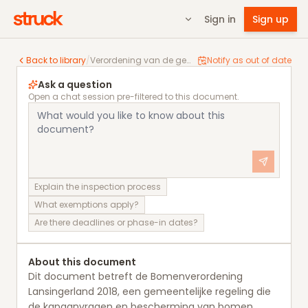
Sign in
Sign up
Verordening van de gemeenteraad van de gemeente 
Back to library
/
Verordening van de gemeenteraad van de gemeente Lansingerland houdende regels omtrent kappen bomen Bomenverordening Lansingerland 2018
Notify as out of date
Ask a question
Open a chat session pre-filtered to this document.
Explain the inspection process
What exemptions apply?
Are there deadlines or phase-in dates?
About this document
Dit document betreft de Bomenverordening
Lansingerland 2018, een gemeentelijke regeling die
de kapaanvragen en bescherming van bomen