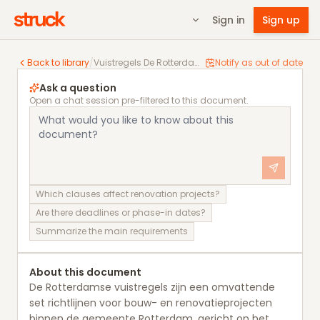
Sign in
Sign up
Vuistregels De Rotterdamse vuistregels voor het bou
Back to library
/
Vuistregels De Rotterdamse vuistregels voor het bouwen
Notify as out of date
Ask a question
Open a chat session pre-filtered to this document.
Which clauses affect renovation projects?
Are there deadlines or phase-in dates?
Summarize the main requirements
About this document
De Rotterdamse vuistregels zijn een omvattende
set richtlijnen voor bouw- en renovatieprojecten
binnen de gemeente Rotterdam, gericht op het