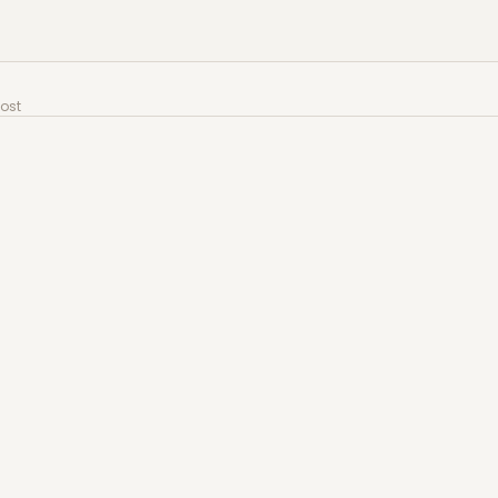
t
ost