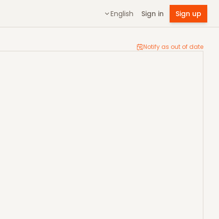
English
Sign in
Sign up
Notify as out of date