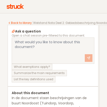
Welstand Nota Deel 2: Gebiedsbeschrijving Noordoos
Back to library
/
Welstand Nota Deel 2: Gebiedsbeschrijving Noordo
Ask a question
Open a chat session pre-filtered to this document.
What exemptions apply?
Summarize the main requirements
List the key definitions used
About this document
In de document staan beschrijvingen van de
buurt Noordoost (Tuindorp, Voordorp,