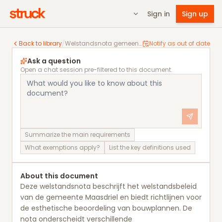
Sign in
Sign up
Welstandsnota gemeente Maasdriel
Back to library
/
Welstandsnota gemeente Maasdriel
Notify as out of date
Ask a question
Open a chat session pre-filtered to this document.
Summarize the main requirements
What exemptions apply?
List the key definitions used
About this document
Deze welstandsnota beschrijft het welstandsbeleid
van de gemeente Maasdriel en biedt richtlijnen voor
de esthetische beoordeling van bouwplannen. De
nota onderscheidt verschillende