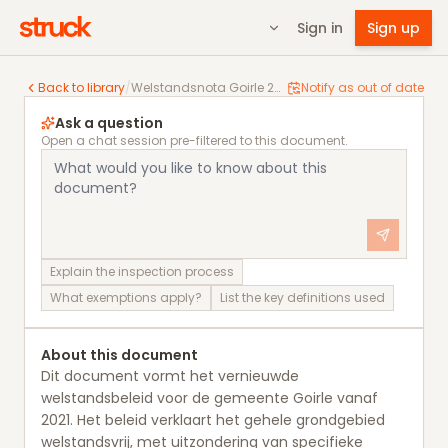
Sign in
Sign up
Welstandsnota Goirle 2021
Back to library
/
Welstandsnota Goirle 2021
Notify as out of date
Ask a question
Open a chat session pre-filtered to this document.
Explain the inspection process
What exemptions apply?
List the key definitions used
About this document
Dit document vormt het vernieuwde
welstandsbeleid voor de gemeente Goirle vanaf
2021. Het beleid verklaart het gehele grondgebied
welstandsvrij, met uitzondering van specifieke