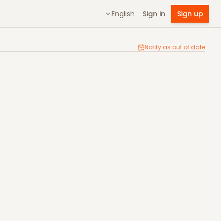
English
Sign in
Sign up
Notify as out of date