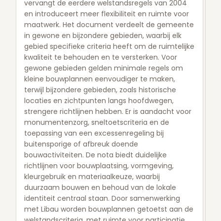
vervangt de eerdere welstandsregels van 2004
en introduceert meer flexibiliteit en ruimte voor
maatwerk. Het document verdeelt de gemeente
in gewone en bijzondere gebieden, waarbij elk
gebied specifieke criteria heeft om de ruimtelijke
kwaliteit te behouden en te versterken. Voor
gewone gebieden gelden minimale regels om
kleine bouwplannen eenvoudiger te maken,
terwijl bijzondere gebieden, zoals historische
locaties en zichtpunten langs hoofdwegen,
strengere richtlijnen hebben. Er is aandacht voor
monumentenzorg, sneltoetscriteria en de
toepassing van een excessenregeling bij
buitensporige of afbreuk doende
bouwactiviteiten. De nota biedt duidelijke
richtlijnen voor bouwplaatsing, vormgeving,
kleurgebruik en materiaalkeuze, waarbij
duurzaam bouwen en behoud van de lokale
identiteit centraal staan. Door samenwerking
met Libau worden bouwplannen getoetst aan de
welstandscriteria, met ruimte voor participatie