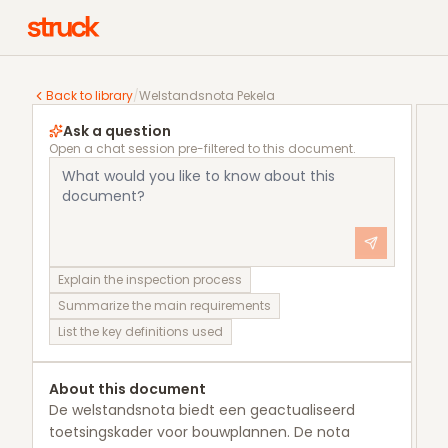
Welstandsnota Pekela
Back to library
/
Welstandsnota Pekela
Ask a question
Open a chat session pre-filtered to this document.
Explain the inspection process
Summarize the main requirements
List the key definitions used
About this document
De welstandsnota biedt een geactualiseerd
toetsingskader voor bouwplannen. De nota