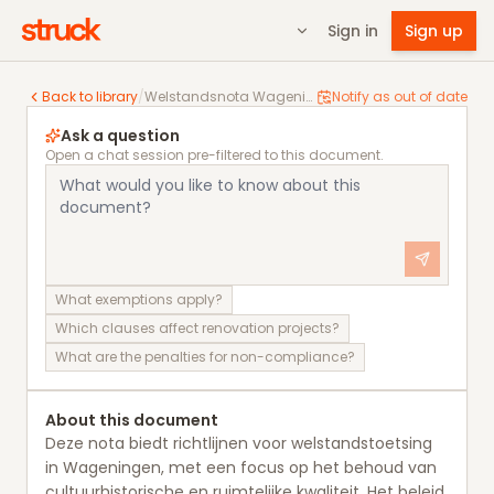
Sign in
Sign up
Welstandsnota Wageningen 2018
Back to library
/
Welstandsnota Wageningen 2018
Notify as out of date
Ask a question
Open a chat session pre-filtered to this document.
What exemptions apply?
Which clauses affect renovation projects?
What are the penalties for non-compliance?
About this document
Deze nota biedt richtlijnen voor welstandstoetsing
in Wageningen, met een focus op het behoud van
cultuurhistorische en ruimtelijke kwaliteit. Het beleid