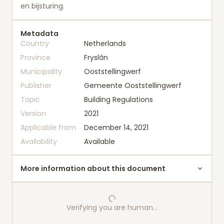
en bijsturing.
Metadata
Country
Netherlands
Province
Fryslân
Municipality
Ooststellingwerf
Publisher
Gemeente Ooststellingwerf
Topic
Building Regulations
Version
2021
Applicable from
December 14, 2021
Availability
Available
More information about this document
Verifying you are human…