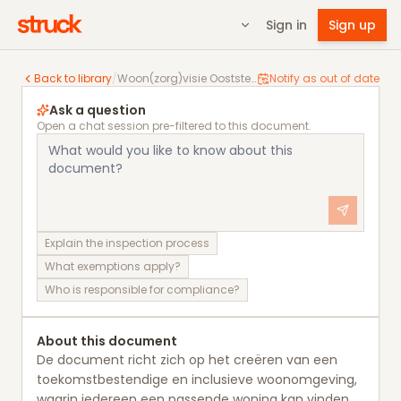
Sign in
Sign up
Woon(zorg)visie Ooststellingwerf
Back to library
/
Woon(zorg)visie Ooststellingwerf
Notify as out of date
Ask a question
Open a chat session pre-filtered to this document.
Explain the inspection process
What exemptions apply?
Who is responsible for compliance?
About this document
De document richt zich op het creëren van een
toekomstbestendige en inclusieve woonomgeving,
waarin iedereen een passende woning kan vinden