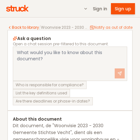
Sign in
Sign up
Woonvisie 2023 - 2030 Gemeente Stichtse Vecht
Back to library
/
Woonvisie 2023 - 2030 Gemeente Stichtse Vecht
Notify as out of date
Ask a question
Open a chat session pre-filtered to this document.
Who is responsible for compliance?
List the key definitions used
Are there deadlines or phase-in dates?
About this document
Dit document, de "Woonvisie 2023 - 2030
Gemeente Stichtse Vecht", dient als een
gemeenschappelijke visie voor woningbouw en -