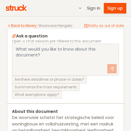
Sign in
Sign up
Woonvisie Hengelo
Back to library
/
Woonvisie Hengelo
Notify as out of date
Ask a question
Open a chat session pre-filtered to this document.
Are there deadlines or phase-in dates?
Summarize the main requirements
What exemptions apply?
About this document
De woonvisie schetst het strategische beleid voor
woningbouw en volkshuisvesting, met een nadruk
op betaalbaarheid, beschikbaarheid, leefbaarheid