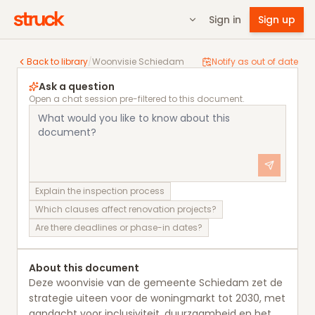
Sign in
Sign up
Woonvisie Schiedam
Back to library
/
Woonvisie Schiedam
Notify as out of date
Ask a question
Open a chat session pre-filtered to this document.
Explain the inspection process
Which clauses affect renovation projects?
Are there deadlines or phase-in dates?
About this document
Deze woonvisie van de gemeente Schiedam zet de
strategie uiteen voor de woningmarkt tot 2030, met
aandacht voor inclusiviteit, duurzaamheid en het