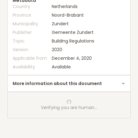
Metadata
Country
Netherlands
Province
Noord-Brabant
Municipality
Zundert
Publisher
Gemeente Zundert
Topic
Building Regulations
Version
2020
Applicable from
December 4, 2020
Availability
Available
More information about this document
Verifying you are human…