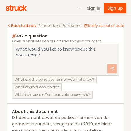
Sign in
Sign up
Zundert Nota Parkeernormen 2020
Back to library
/
Zundert Nota Parkeernormen 2020
Notify as out of date
Ask a question
Open a chat session pre-filtered to this document.
What are the penalties for non-compliance?
What exemptions apply?
Which clauses affect renovation projects?
About this document
Dit document bevat de parkeernormen van de
gemeente Zundert, vastgesteld in 2020, en biedt
een uniform toetsingskader voor ruimtelijke