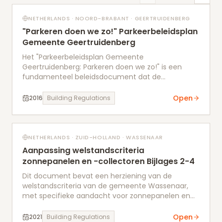
NETHERLANDS · NOORD-BRABANT · GEERTRUIDENBERG
"Parkeren doen we zo!" Parkeerbeleidsplan
Gemeente Geertruidenberg
Het "Parkeerbeleidsplan Gemeente
Geertruidenberg: Parkeren doen we zo!" is een
fundamenteel beleidsdocument dat de
gemeentelijke parkeerstrategie omvat. Het plan is
opgesteld om een helder toetsingskader te bieden
Open
2016
Building Regulations
voor de parkeervraag bij nieuwe ontwikkelingen en
voor de afhandeling van parkeerklachten in
bestaande situaties. Het definieert parkeernormen
voor auto's en fietsen, gebaseerd op de
NETHERLANDS · ZUID-HOLLAND · WASSENAAR
stedelijkheidsgraad en specifieke gebieden binnen
Aanpassing welstandscriteria
de gemeente (centrum, schil centrum, rest
zonnepanelen en -collectoren Bijlages 2-4
bebouwde kom, buitengebied). Verder omvat het
document richtlijnen voor doelgroepenparkeren
Dit document bevat een herziening van de
(gehandicapten, grote voertuigen, elektrische
welstandscriteria van de gemeente Wassenaar,
voertuigen) en parkeerregulering (zoals blauwe
met specifieke aandacht voor zonnepanelen en
zones). Het plan benut parkeerdrukmetingen uit
zonnecollectoren. Het biedt duidelijke richtlijnen
2015 als input en introduceert de mogelijkheid van
voor plaatsing binnen en buiten het beschermde
Open
2021
Building Regulations