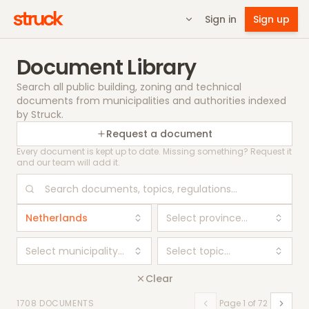
Sign in
Sign up
Document Library
Search all public building, zoning and technical
documents from municipalities and authorities indexed
by Struck.
Request a document
Every document is kept up to date. Missing something? Request it
and our team will add it.
Netherlands
Select province…
Select municipality…
Select topic…
Clear
1708 DOCUMENTS
Page 1 of 72