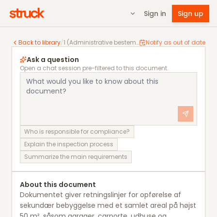
Sign in
Sign up
1 (Administrative bestemmelser) Vejledning om opfør
Back to library
/
1 (Administrative bestemmelser) Vejledning om opførelse af sekundær bebyggelse med et samlet areal på højst 50 m2
Notify as out of date
Ask a question
Open a chat session pre-filtered to this document.
Who is responsible for compliance?
Explain the inspection process
Summarize the main requirements
About this document
Dokumentet giver retningslinjer for opførelse af
sekundær bebyggelse med et samlet areal på højst
50 m², såsom garager, carporte, udhuse og