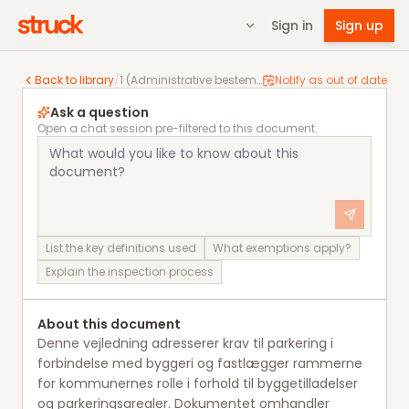
Sign in
Sign up
1 (Administrative bestemmelser) Vejledning til kommu
Back to library
/
1 (Administrative bestemmelser) Vejledning til kommunerne om krav til parkering i forbindelse med byggeri
Notify as out of date
Ask a question
Open a chat session pre-filtered to this document.
List the key definitions used
What exemptions apply?
Explain the inspection process
About this document
Denne vejledning adresserer krav til parkering i
forbindelse med byggeri og fastlægger rammerne
for kommunernes rolle i forhold til byggetilladelser
og parkeringsarealer. Dokumentet omhandler