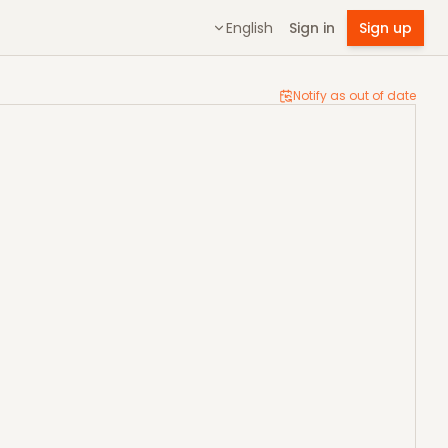
English
Sign in
Sign up
Notify as out of date