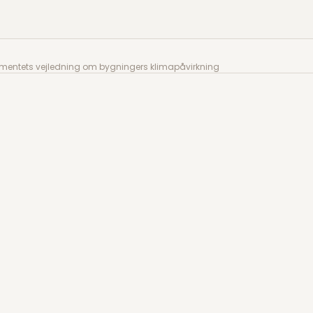
ntets vejledning om bygningers klimapåvirkning
ementets vejledning om bygningers klimapåvirkning