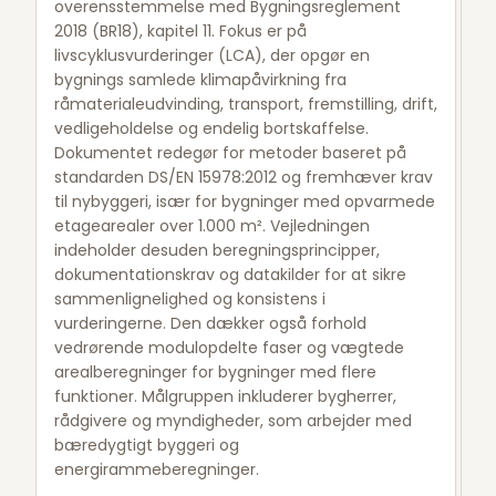
overensstemmelse med Bygningsreglement
2018 (BR18), kapitel 11. Fokus er på
livscyklusvurderinger (LCA), der opgør en
bygnings samlede klimapåvirkning fra
råmaterialeudvinding, transport, fremstilling, drift,
vedligeholdelse og endelig bortskaffelse.
Dokumentet redegør for metoder baseret på
standarden DS/EN 15978:2012 og fremhæver krav
til nybyggeri, især for bygninger med opvarmede
etagearealer over 1.000 m². Vejledningen
indeholder desuden beregningsprincipper,
dokumentationskrav og datakilder for at sikre
sammenlignelighed og konsistens i
vurderingerne. Den dækker også forhold
vedrørende modulopdelte faser og vægtede
arealberegninger for bygninger med flere
funktioner. Målgruppen inkluderer bygherrer,
rådgivere og myndigheder, som arbejder med
bæredygtigt byggeri og
energirammeberegninger.