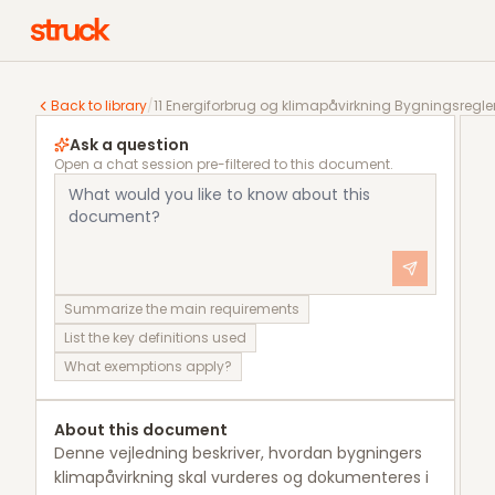
11 Energiforbrug og klimapåvirkning Bygningsregleme
Back to library
/
11 Energiforbrug og klimapåvirkning Bygningsregl
Ask a question
Open a chat session pre-filtered to this document.
Summarize the main requirements
List the key definitions used
What exemptions apply?
About this document
Denne vejledning beskriver, hvordan bygningers
klimapåvirkning skal vurderes og dokumenteres i