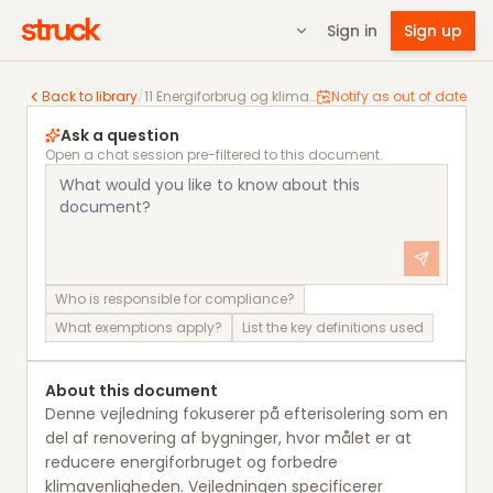
Sign in
Sign up
11 Energiforbrug og klimapåvirkning Bygningsreglement
Back to library
/
11 Energiforbrug og klimapåvirkning Bygningsreglementets vejledning om efterisolering
Notify as out of date
Ask a question
Open a chat session pre-filtered to this document.
Who is responsible for compliance?
What exemptions apply?
List the key definitions used
About this document
Denne vejledning fokuserer på efterisolering som en
del af renovering af bygninger, hvor målet er at
reducere energiforbruget og forbedre
klimavenligheden. Vejledningen specificerer