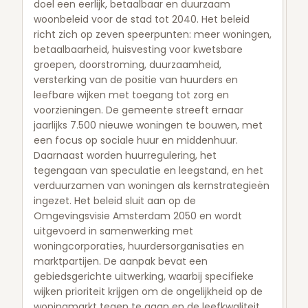
doel een eerlijk, betaalbaar en duurzaam
woonbeleid voor de stad tot 2040. Het beleid
richt zich op zeven speerpunten: meer woningen,
betaalbaarheid, huisvesting voor kwetsbare
groepen, doorstroming, duurzaamheid,
versterking van de positie van huurders en
leefbare wijken met toegang tot zorg en
voorzieningen. De gemeente streeft ernaar
jaarlijks 7.500 nieuwe woningen te bouwen, met
een focus op sociale huur en middenhuur.
Daarnaast worden huurregulering, het
tegengaan van speculatie en leegstand, en het
verduurzamen van woningen als kernstrategieën
ingezet. Het beleid sluit aan op de
Omgevingsvisie Amsterdam 2050 en wordt
uitgevoerd in samenwerking met
woningcorporaties, huurdersorganisaties en
marktpartijen. De aanpak bevat een
gebiedsgerichte uitwerking, waarbij specifieke
wijken prioriteit krijgen om de ongelijkheid op de
woningmarkt tegen te gaan en de leefkwaliteit