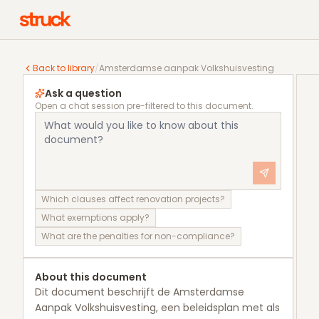
Amsterdamse aanpak Volkshuisvesting
Back to library
/
Amsterdamse aanpak Volkshuisvesting
Ask a question
Open a chat session pre-filtered to this document.
Which clauses affect renovation projects?
What exemptions apply?
What are the penalties for non-compliance?
About this document
Dit document beschrijft de Amsterdamse
Aanpak Volkshuisvesting, een beleidsplan met als