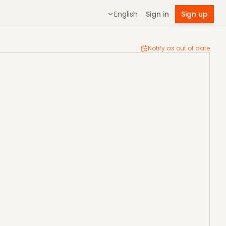
English
Sign in
Sign up
Notify as out of date