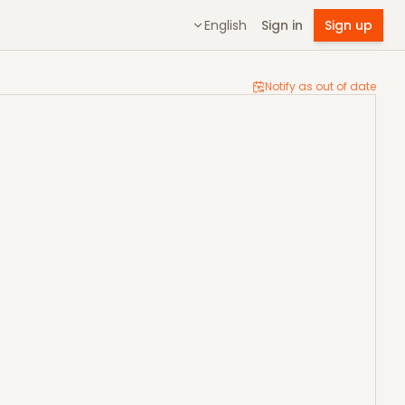
English
Sign in
Sign up
Notify as out of date