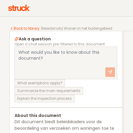
Beleidsnota Wonen in het buitengebied
Back to library
/
Beleidsnota Wonen in het buitengebied
Ask a question
Open a chat session pre-filtered to this document.
What exemptions apply?
Summarize the main requirements
Explain the inspection process
About this document
Dit document biedt beleidskaders voor de
beoordeling van verzoeken om woningen toe te