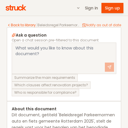
Sign in
Sign up
Beleidsregel Parkeernormen auto en fiets gemeente
Back to library
/
Beleidsregel Parkeernormen auto en fiets gemeente Rotterdam 2025
Notify as out of date
Ask a question
Open a chat session pre-filtered to this document.
Summarize the main requirements
Which clauses affect renovation projects?
Who is responsible for compliance?
About this document
Dit document, getiteld 'Beleidsregel Parkeernormen
auto en fiets gemeente Rotterdam 2025', stelt de
regels vast voor het bepalen van het benodigde