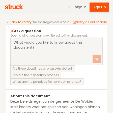
Sign in
Sign up
Beleidsregel voor woningsplitsing binnen de bebouw
Back to library
/
Beleidsregel voor woningsplitsing binnen de bebouwde kom De Wolden
Notify as out of date
Ask a question
Open a chat session pre-filtered to this document.
Are there deadlines or phase-in dates?
Explain the inspection process
What are the penalties for non-compliance?
About this document
Deze beleidsregel van de gemeente De Wolden
stelt kaders voor het splitsen van woningen binnen
de bebouwde kom om de woonvoorraad te