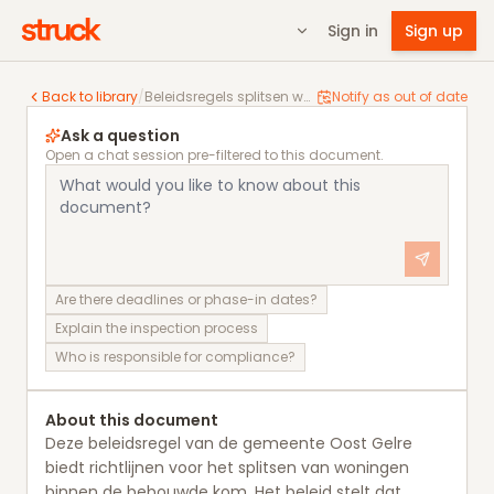
Sign in
Sign up
Beleidsregels splitsen woningen binnen de bebouwd
Back to library
/
Beleidsregels splitsen woningen binnen de bebouwde kom gemeente Oost Gelre 2024
Notify as out of date
Ask a question
Open a chat session pre-filtered to this document.
Are there deadlines or phase-in dates?
Explain the inspection process
Who is responsible for compliance?
About this document
Deze beleidsregel van de gemeente Oost Gelre
biedt richtlijnen voor het splitsen van woningen
binnen de bebouwde kom. Het beleid stelt dat