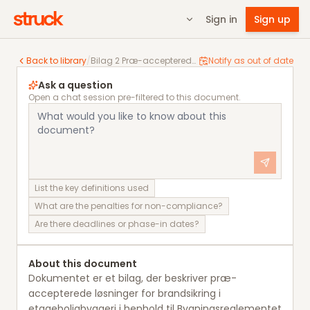
Sign in
Sign up
Bilag 2 Præ-accepterede løsninger for etageboligbyg
Back to library
/
Bilag 2 Præ-accepterede løsninger for etageboligbyggeri
Notify as out of date
Ask a question
Open a chat session pre-filtered to this document.
List the key definitions used
What are the penalties for non-compliance?
Are there deadlines or phase-in dates?
About this document
Dokumentet er et bilag, der beskriver præ-
accepterede løsninger for brandsikring i
etageboligbyggeri i henhold til Bygningsreglementet