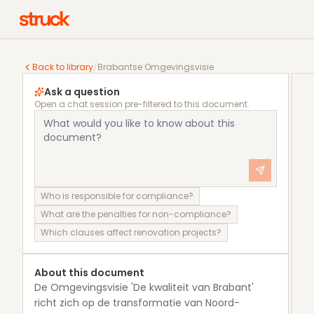
Brabantse Omgevingsvisie
Back to library
/
Brabantse Omgevingsvisie
Ask a question
Open a chat session pre-filtered to this document.
Who is responsible for compliance?
What are the penalties for non-compliance?
Which clauses affect renovation projects?
About this document
De Omgevingsvisie 'De kwaliteit van Brabant'
richt zich op de transformatie van Noord-