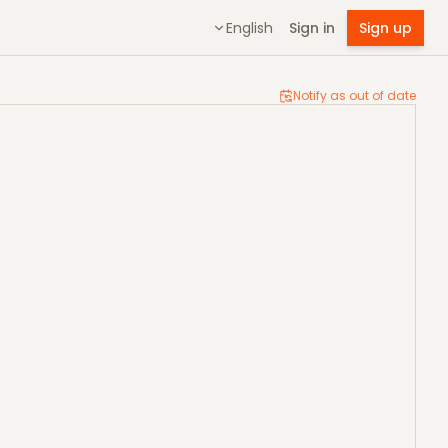
English
Sign in
Sign up
Notify as out of date