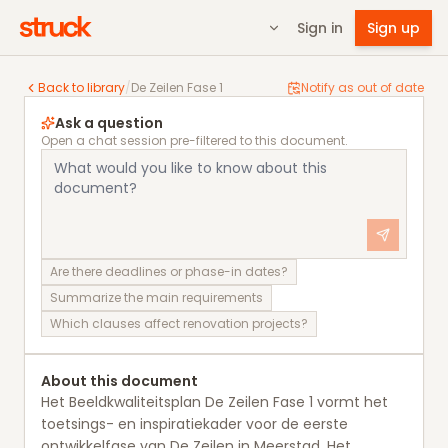
Sign in
Sign up
De Zeilen Fase 1
Back to library
/
De Zeilen Fase 1
Notify as out of date
Ask a question
Open a chat session pre-filtered to this document.
Are there deadlines or phase-in dates?
Summarize the main requirements
Which clauses affect renovation projects?
About this document
Het Beeldkwaliteitsplan De Zeilen Fase 1 vormt het
toetsings- en inspiratiekader voor de eerste
ontwikkelfase van De Zeilen in Meerstad. Het