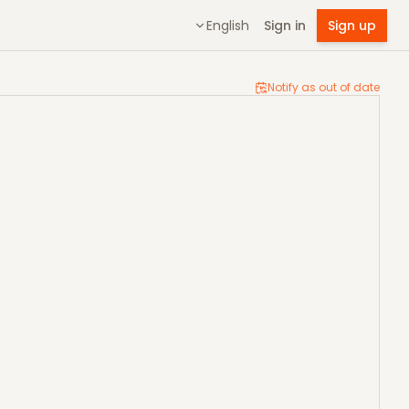
English
Sign in
Sign up
Notify as out of date