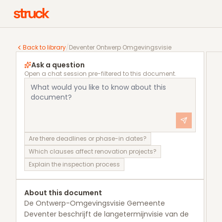
Deventer Ontwerp Omgevingsvisie
Back to library
/
Deventer Ontwerp Omgevingsvisie
Ask a question
Open a chat session pre-filtered to this document.
Are there deadlines or phase-in dates?
Which clauses affect renovation projects?
Explain the inspection process
About this document
De Ontwerp-Omgevingsvisie Gemeente
Deventer beschrijft de langetermijnvisie van de