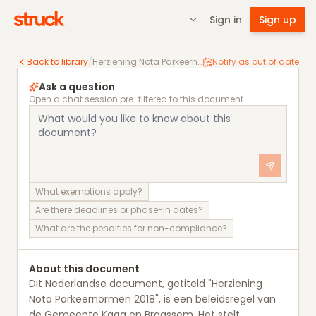
Sign in
Sign up
Herziening Nota Parkeernormen 2018
Back to library
/
Herziening Nota Parkeernormen 2018
Notify as out of date
Ask a question
Open a chat session pre-filtered to this document.
What exemptions apply?
Are there deadlines or phase-in dates?
What are the penalties for non-compliance?
About this document
Dit Nederlandse document, getiteld "Herziening
Nota Parkeernormen 2018", is een beleidsregel van
de Gemeente Kaag en Braassem. Het stelt