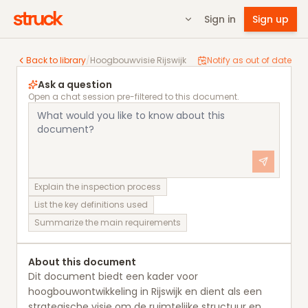
Sign in
Sign up
Hoogbouwvisie Rijswijk
Back to library
/
Hoogbouwvisie Rijswijk
Notify as out of date
Ask a question
Open a chat session pre-filtered to this document.
Explain the inspection process
List the key definitions used
Summarize the main requirements
About this document
Dit document biedt een kader voor
hoogbouwontwikkeling in Rijswijk en dient als een
strategische visie om de ruimtelijke structuur en